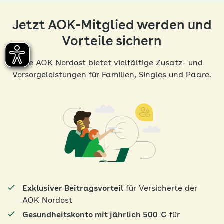
unserer Homepage nicht zugestimmt. Mit Klick auf den
Link werden Sie aus diesem Grund direkt weitergeleitet
Jetzt AOK-Mitglied werden und
zu YouTube. Betreiber von YouTube ist die Google Ireland
Limited („Google“), Gordon House, Barrow Street, Dublin
Vorteile sichern
4, Irland. Weitere Informationen über Datenschutz bei
YouTube finden Sie
hier
in deren Datenschutzerklärung.
Die AOK Nordost bietet vielfältige Zusatz- und
Vorsorgeleistungen für Familien, Singles und Paare.
Weiter zu YouTube
Exklusiver Beitragsvorteil
für Versicherte der
AOK Nordost
Gesundheitskonto mit jährlich 500 €
für