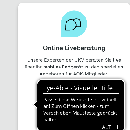
Online Liveberatung
Unsere Experten der UKV beraten Sie
live
über Ihr
mobiles End­gerät
zu den speziellen
Angeboten für AOK-Mitglieder.
Mo. - Fr. von 08:00 bis 17:00 Uhr
Liveberatung starten